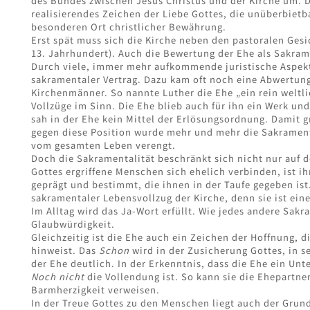
des Bundes zwischen Jesus Christus und der Kirche um. D
realisierendes Zeichen der Liebe Gottes, die unüberbietba
besonderen Ort christlicher Bewährung.
Erst spät muss sich die Kirche neben den pastoralen Ges
13. Jahrhundert). Auch die Bewertung der Ehe als Sakrame
Durch viele, immer mehr aufkommende juristische Aspekt
sakramentaler Vertrag. Dazu kam oft noch eine Abwertung
Kirchenmänner. So nannte Luther die Ehe „ein rein weltli
Vollzüge im Sinn. Die Ehe blieb auch für ihn ein Werk un
sah in der Ehe kein Mittel der Erlösungsordnung. Damit gr
gegen diese Position wurde mehr und mehr die Sakramen
vom gesamten Leben verengt.
Doch die Sakramentalität beschränkt sich nicht nur auf 
Gottes ergriffene Menschen sich ehelich verbinden, ist i
geprägt und bestimmt, die ihnen in der Taufe gegeben ist. 
sakramentaler Lebensvollzug der Kirche, denn sie ist eine
Im Alltag wird das Ja-Wort erfüllt. Wie jedes andere Sak
Glaubwürdigkeit.
Gleichzeitig ist die Ehe auch ein Zeichen der Hoffnung, d
hinweist. Das
Schon
wird in der Zusicherung Gottes, in s
der Ehe deutlich. In der Erkenntnis, dass die Ehe ein Unte
Noch nicht
die Vollendung ist. So kann sie die Ehepartne
Barmherzigkeit verweisen.
In der Treue Gottes zu den Menschen liegt auch der Grund