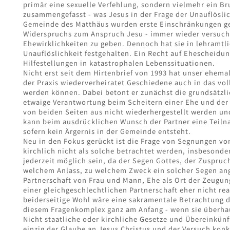
primär eine sexuelle Verfehlung, sondern vielmehr ein Bru
zusammengefasst - was Jesus in der Frage der Unauflöslic
Gemeinde des Matthäus wurden erste Einschränkungen gem
Widerspruchs zum Anspruch Jesu - immer wieder versuch
Ehewirklichkeiten zu geben. Dennoch hat sie in lehramt
Unauflöslichkeit festgehalten. Ein Recht auf Ehescheidung
Hilfestellungen in katastrophalen Lebenssituationen.
Nicht erst seit dem Hirtenbrief von 1993 hat unser ehema
der Praxis wiederverheiratet Geschiedene auch in das vol
werden können. Dabei betont er zunächst die grundsätzlich
etwaige Verantwortung beim Scheitern einer Ehe und der
von beiden Seiten aus nicht wiederhergestellt werden un
kann beim ausdrücklichen Wunsch der Partner eine Teil
sofern kein Ärgernis in der Gemeinde entsteht.
Neu in den Fokus gerückt ist die Frage von Segnungen von
kirchlich nicht als solche betrachtet werden, insbesonde
jederzeit möglich sein, da der Segen Gottes, der Zuspruc
welchem Anlass, zu welchem Zweck ein solcher Segen ang
Partnerschaft von Frau und Mann, Ehe als Ort der Zeugu
einer gleichgeschlechtlichen Partnerschaft eher nicht re
beiderseitige Wohl wäre eine sakramentale Betrachtung 
diesem Fragenkomplex ganz am Anfang - wenn sie überha
Nicht staatliche oder kirchliche Gesetze und Übereinkünf
einzig der Glaube an Jesus Christus und der Versuch konkr