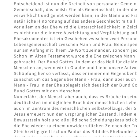
Entscheidend ist nun die Dreiheit von personaler Gemein
Gemeinschaft, das heißt: Ehe als Gemeinschaft, in der da
verwirklicht und gelebt werden kann, in der Mann und Frau
natürliche Hinordnung auf das andere Geschlecht mit all
Vor allem an der Ehe wird die Unterschiedlichkeit in Zei
es nicht nur die innere Ausrichtung und Verpflichtung au
Ehesakramentes ist ein Geschehen zwischen zwei Persone
Lebensgemeinschaft zwischen Mann und Frau. Beide spen
nur am Anfang mit ihrem
Ja
-Wort zueinander, sondern je
Schon im Alten Testament wurde die Ehe zwischen Mann un
gebraucht. Der Bund Gottes, in dem er das Heil für die 
Menschen an, wenn wir in Glaube und Liebe unsere Antw
Schöpfung her so verfasst, dass er immer ein Gegenüber b
zunächst um das Gegenüber Mann - Frau, dann aber auch
Mann - Frau in der Ehe spiegelt sich deutlich der Bund Got
Bund Gottes mit den Menschen.
Nun erfährt der Mensch aber auch, dass es Brüche in sein
deutlichsten im möglichen Bruch der menschlichen Leben
auch im Zentrum des menschlichen Selbstvollzugs, der Ge
Jesus erneuert nun den ursprünglichen Zustand, indem er
Bewusstsein holt und alle jüdische Scheidungskasuistik b
die Ehe wieder zu einem unwiderruflichen Zeichen der Tr
Gleichzeitig greift schon Paulus das Bild des Ehebundes z