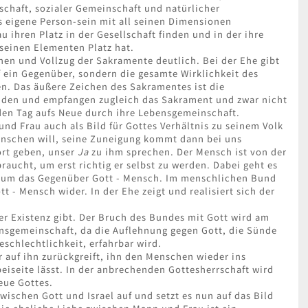
schaft, sozialer Gemeinschaft und natürlicher
s eigene Person-sein mit all seinen Dimensionen
 ihren Platz in der Gesellschaft finden und in der ihre
 seinen Elementen Platz hat.
chen und Vollzug der Sakramente deutlich. Bei der Ehe gibt
f ein Gegenüber, sondern die gesamte Wirklichkeit des
n. Das äußere Zeichen des Sakramentes ist die
den und empfangen zugleich das Sakrament und zwar nicht
den Tag aufs Neue durch ihre Lebensgemeinschaft.
d Frau auch als Bild für Gottes Verhältnis zu seinem Volk
Menschen will, seine Zuneigung kommt dann bei uns
ort geben, unser
Ja
zu ihm sprechen. Der Mensch ist von der
raucht, um erst richtig er selbst zu werden. Dabei geht es
 um das Gegenüber Gott - Mensch. Im menschlichen Bund
t - Mensch wider. In der Ehe zeigt und realisiert sich der
er Existenz gibt. Der Bruch des Bundes mit Gott wird am
sgemeinschaft, da die Auflehnung gegen Gott, die Sünde
schlechtlichkeit, erfahrbar wird.
 auf ihn zurückgreift, ihn den Menschen wieder ins
eiseite lässt. In der anbrechenden Gottesherrschaft wird
eue Gottes.
wischen Gott und Israel auf und setzt es nun auf das Bild