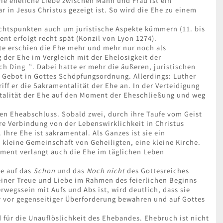
ie eheliche Liebe zwischen Mann und Frau ist ein
r in Jesus Christus gezeigt ist. So wird die Ehe zu einem
ichtspunkten auch um juristische Aspekte kümmern (11. bis
nt erfolgt recht spät (Konzil von Lyon 1274).
e erschien die Ehe mehr und mehr nur noch als
 der Ehe im Vergleich mit der Ehelosigkeit der
ch Ding“. Dabei hatte er mehr die äußeren, juristischen
d Gebot in Gottes Schöpfungsordnung. Allerdings: Luther
iff er die Sakramentalität der Ehe an. In der Verteidigung
talität der Ehe auf den Moment der Eheschließung und weg
den Eheabschluss. Sobald zwei, durch ihre Taufe vom Geist
hre Verbindung von der Lebenswirklichkeit in Christus
Ihre Ehe ist sakramental. Als Ganzes ist sie ein
 kleine Gemeinschaft von Geheiligten, eine kleine Kirche.
rament verlangt auch die Ehe im täglichen Leben
ie auf das
Schon
und das
Noch nicht
des Gottesreiches
einer Treue und Liebe im Rahmen des feierlichen Beginns
rwegssein mit Aufs und Abs ist, wird deutlich, dass sie
r vor gegenseitiger Überforderung bewahren und auf Gottes
 für die Unauflöslichkeit des Ehebandes. Ehebruch ist nicht