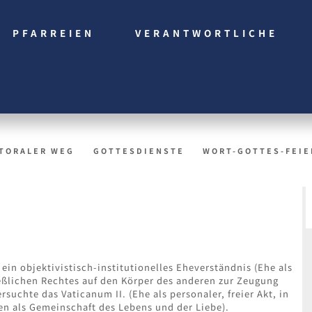
PFARREIEN
VERANTWORTLICHE
TORALER WEG
GOTTESDIENSTE
WORT-GOTTES-FEIE
ein objektivistisch-institutionelles Eheverständnis (Ehe als
ßlichen Rechtes auf den Körper des anderen zur Zeugung
uchte das Vaticanum II. (Ehe als personaler, freier Akt, in
n als Gemeinschaft des Lebens und der Liebe).