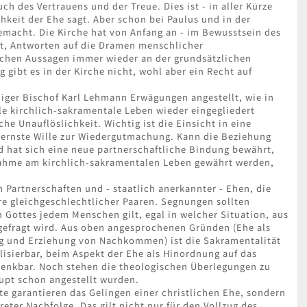
ch des Vertrauens und der Treue. Dies ist - in aller Kürze
hkeit der Ehe sagt. Aber schon bei Paulus und in der
acht. Die Kirche hat von Anfang an - im Bewusstsein des
t, Antworten auf die Dramen menschlicher
lichen Aussagen immer wieder an der grundsätzlichen
 gibt es in der Kirche nicht, wohl aber ein Recht auf
liger Bischof Karl Lehmann Erwägungen angestellt, wie in
le kirchlich-sakramentale Leben wieder eingegliedert
e Unauflöslichkeit. Wichtig ist die Einsicht in eine
 ernste Wille zur Wiedergutmachung. Kann die Beziehung
d hat sich eine neue partnerschaftliche Bindung bewährt,
nahme am kirchlich-sakramentalen Leben gewährt werden,
 Partnerschaften und - staatlich anerkannter - Ehen, die
re gleichgeschlechtlicher Paaren. Segnungen sollten
h Gottes jedem Menschen gilt, egal in welcher Situation, aus
efragt wird. Aus oben angesprochenen Gründen (Ehe als
ng und Erziehung von Nachkommen) ist die Sakramentalität
alisierbar, beim Aspekt der Ehe als Hinordnung auf das
denkbar. Noch stehen die theologischen Überlegungen zu
upt schon angestellt wurden.
te garantieren das Gelingen einer christlichen Ehe, sondern
eter Nachfolge. Das gilt nicht nur für den Vollzug des