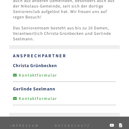
auch aus anderen Gemeinden, besonders auch aus
der Nikolaus-Gemeinde, seit sich der dortige
Seniorenclub aufgelöst hat. Wir freuen uns auf
regen Besuch!
Das Seniorenteam besteht aus bis zu 10 Damen,
Verantwortlich Christa Grünbecken und Gerlinde
Seelmann.
ANSPRECHPARTNER
Christa Grünbecken
Kontaktformular
Gerlinde Seelmann
Kontaktformular
A
IMPRESSUM
DATENSCHUTZ
P