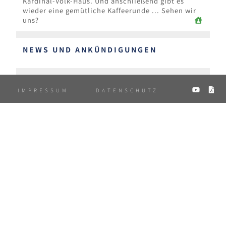
Kardinal-Volk-Haus. Und anschließend gibt es
wieder eine gemütliche Kaffeerunde ... Sehen wir
uns?
NEWS UND ANKÜNDIGUNGEN
A
IMPRESSUM
DATENSCHUTZ
P