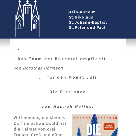
Stein-Auheim
St.Nikolaus
St.Johann-Baptist
St.Peter und Paul
Das Team der Bücherei empfiehlt...
von
Dorothea Hörmann
... für den Monat Juli
Die Riesinnen
von
Hannah Häffner
Wittenmoos, ein kleines
Dorf im Schwarzwald, ist
die Heimat von drei
Frauen. Groß und dünn